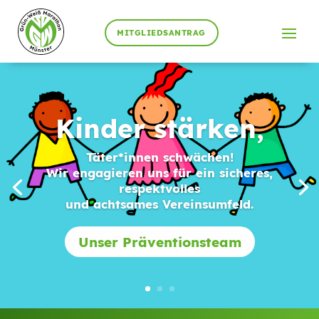
MITGLIEDSANTRAG
Kinder stärken,
Täter*innen schwächen!
Wir engagieren uns für ein sicheres,
respektvolles
und achtsames Vereinsumfeld.
Unser Präventionsteam